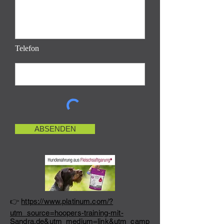
Telefon
ABSENDEN
👉
https://www.platinum.com/?
utm_source=hoopers-training-mit-
Sandra.de&utm_medium=link&utm_camp