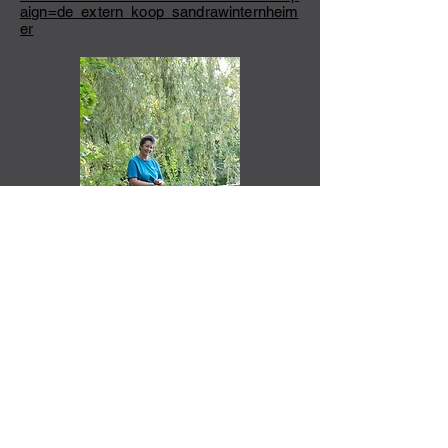
aign=de_extern_koop_sandrawinternheim
er
Gerne beantworte ich Ihre Fragen zum
Thema Hundetraining, Hoopers,
Beschäftigung etc. Termine, freie
Kursplätze oder auch Anfragen für
Einzeltraining und Seminare/Workshops.