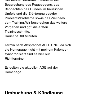
.
Besprechung des Fragebogens, das
Beobachten des Hundes im häuslichen
Umfeld und die Erörterung des/der
Problems/Probleme sowie das Ziel nach
dem Training. Wir besprechen das weitere
Vorgehen und ggf. die ersten
Trainingsschritte.
Dauer ca. 90 Minuten.
Termin nach Absprache! ACHTUNG, da sich
die Homepage nicht mit meinem Kalender
synchronisiert sind es hier nur
Richttermine!!!
Es gelten die aktuellen AGB auf der
Homepage.
Umbuchung & Kündigung
Bei Absage wird die Anzahlung nicht