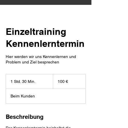
Einzeltraining
Kennenlerntermin
Hier werden wir uns Kennenlernen und
Problem und Ziel besprechen
100
Euro
1 Std. 30 Min.
1
100 €
S
t
Beim Kunden
d
3
0
M
Beschreibung
i
n
Der Kennenlerntermin beinhaltet die